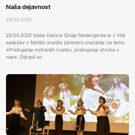
Naša dejavnost
24.04.2026
24.04.2026 Naša članica Silvija Niedergerke je v Hiši
sadežev v Metliki izvedla zanimivo srečanje na temo
»Prebujanje notranjih čustev, prebujanje otroka v
nas«. Odrasli so