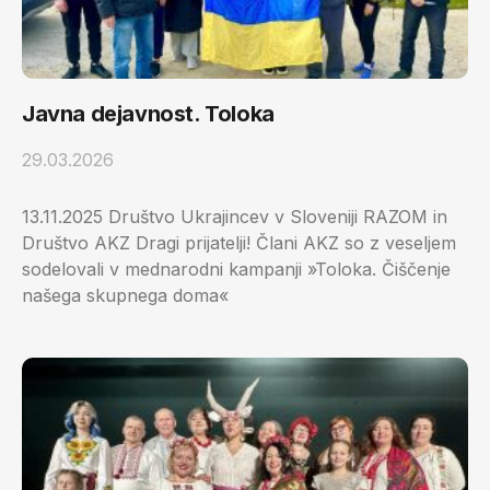
Javna dejavnost. Toloka
29.03.2026
13.11.2025 Društvo Ukrajincev v Sloveniji RAZOM in
Društvo AKZ Dragi prijatelji! Člani AKZ so z veseljem
sodelovali v mednarodni kampanji »Toloka. Čiščenje
našega skupnega doma«