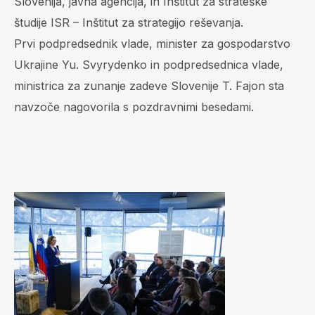
Slovenija, javna agencija, in Inštitut za strateške
študije ISR – Inštitut za strategijo reševanja.
Prvi podpredsednik vlade, minister za gospodarstvo
Ukrajine Yu. Svyrydenko in podpredsednica vlade,
ministrica za zunanje zadeve Slovenije T. Fajon sta
navzoče nagovorila s pozdravnimi besedami.