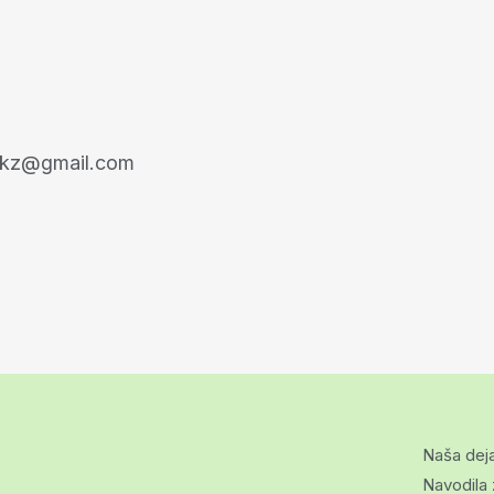
akz@gmail.com
Naša dej
Navodila 