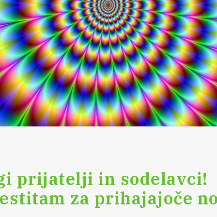
 prijatelji in sodelavci!
stitam za prihajajoče no