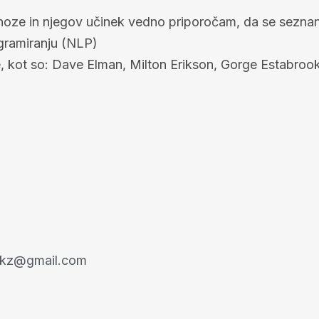
ze in njegov učinek vedno priporočam, da se seznanite
ogramiranju (NLP)
e, kot so: Dave Elman, Milton Erikson, Gorge Estabrook
akz@gmail.com