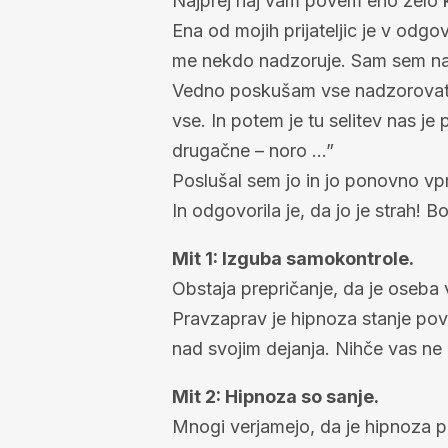
Najprej naj vam povem eno zelo 
Ena od mojih prijateljic je v odgo
me nekdo nadzoruje. Sam sem nava
Vedno poskušam vse nadzorovati 
vse. In potem je tu selitev nas j
drugačne – noro …”
Poslušal sem jo in jo ponovno vpr
In odgovorila je, da jo je strah! B
Mit 1: Izguba samokontrole.
Obstaja prepričanje, da je oseba 
Pravzaprav je hipnoza stanje pov
nad svojim dejanja. Nihče vas ne mo
Mit 2: Hipnoza so sanje.
Mnogi verjamejo, da je hipnoza po