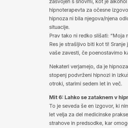
zasvojen s snovmi, kot je alkohol
hipnoterapevta za očesne izgovore
hipnoza ni bila njegova/njena odlo
situacije.
Prav tako ni redko slišati: “Moja 
Res je strašljivo biti kot ti! Sranj
vaše zavesti, če poenostavimo k
Nekateri verjamejo, da je hipnoza
stopenj podvrženi hipnozi in izk
otroki, starimi sedem let in več.
Mit 6: Lahko se zataknem v hip
To je seveda še en izgovor, ki n
let velja za del medicinske prak
strahove in predsodke, kar omog