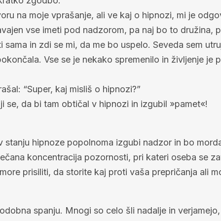
kratko zgodbo.
voru na moje vprašanje, ali ve kaj o hipnozi, mi je odgo
jen vse imeti pod nadzorom, pa naj bo to družina, pro
sama in zdi se mi, da me bo uspelo. Seveda sem utru
e pokončala. Vse se je nekako spremenilo in življenje 
ašal: “Super, kaj misliš o hipnozi?”
oji se, da bi tam obtičal v hipnozi in izgubil »pamet«!
v stanju hipnoze popolnoma izgubi nadzor in bo morda pri
ečana koncentracija pozornosti, pri kateri oseba se z
re prisiliti, da storite kaj proti vaša prepričanja ali m
dobna spanju. Mnogi so celo šli nadalje in verjamejo, 