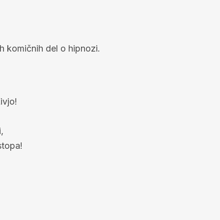
 komičnih del o hipnozi.
ivjo!
,
stopa!