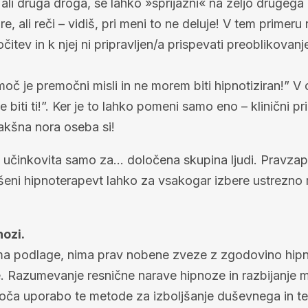
 ali druga droga, se lahko »sprijazni« na željo drugega
, ali reči – vidiš, pri meni to ne deluje! V tem prim
čitev in k njej ni pripravljen/a prispevati preoblikova
moč je premočni misli in ne morem biti hipnotiziran!” V
e je biti ti!”. Ker je to lahko pomeni samo eno – klinični 
akšna nora oseba si!
 učinkovita samo za… določena skupina ljudi. Pravzapra
ušeni hipnoterapevt lahko za vsakogar izbere ustrezno
nozi.
ima podlage, nima prav nobene zveze z zgodovino hipn
se. Razumevanje resnične narave hipnoze in razbijanje 
oča uporabo te metode za izboljšanje duševnega in te