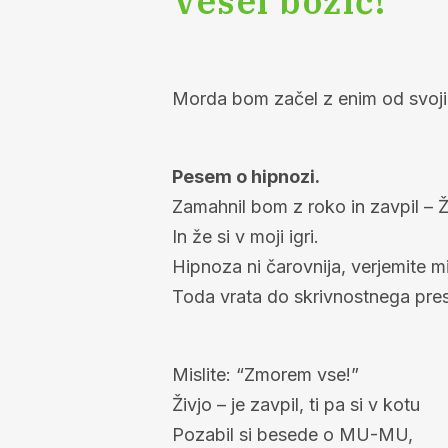
Vesel božič!
Morda bom začel z enim od svojih
Pesem o hipnozi.
Zamahnil bom z roko in zavpil – Ž
In že si v moji igri.
Hipnoza ni čarovnija, verjemite mi
Toda vrata do skrivnostnega pre
Mislite: “Zmorem vse!”
Živjo – je zavpil, ti pa si v kotu
Pozabil si besede o MU-MU,