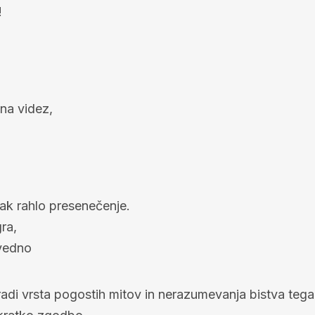
!
 na videz,
ak rahlo presenečenje.
ra,
 vedno
aradi vrsta pogostih mitov in nerazumevanja bistva teg