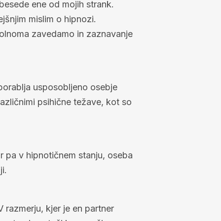
 besede ene od mojih strank.
jšnjim mislim o hipnozi.
opolnoma zavedamo in zaznavanje
porablja usposobljeno osebje
azličnimi psihične težave, kot so
ar pa v hipnotičnem stanju, oseba
i.
 razmerju, kjer je en partner