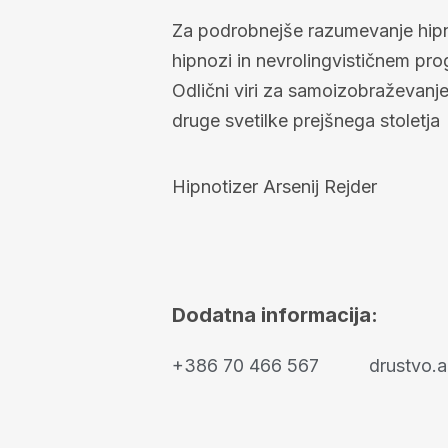
Za podrobnejše razumevanje hipno
hipnozi in nevrolingvističnem pr
Odlični viri za samoizobraževanj
druge svetilke prejšnega stoletja
Hipnotizer Arsenij Rejder
Dodatna informacija:
+386 70 466 567
drustvo.