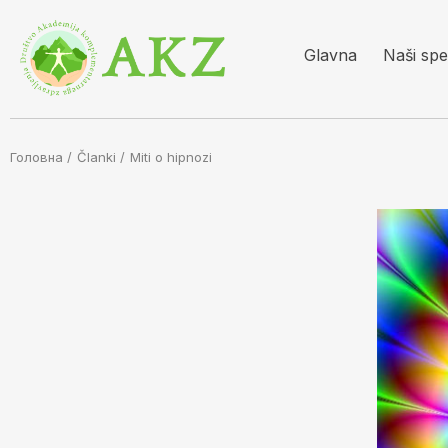
Glavna
Naši spec
Головна /
Članki
/
Miti o hipnozi