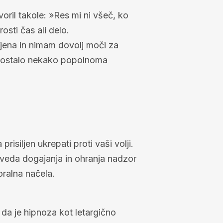
voril takole: »Res mi ni všeč, ko
sti čas ali delo.
jena in nimam dovolj moči za
je postalo nekako popolnoma
siljen ukrepati proti vaši volji.
aveda dogajanja in ohranja nadzor
oralna načela.
da je hipnoza kot letargično