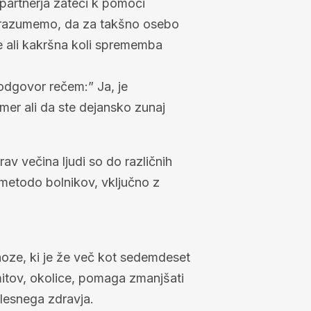
 partnerja zateči k pomoči
eru razumemo, da za takšno osebo
nje ali kakršna koli sprememba
 odgovor rečem:” Ja, je
primer ali da ste dejansko zunaj
v večina ljudi so do različnih
 metodo bolnikov, vključno z
oze, ki je že več kot sedemdeset
mitov, okolice, pomaga zmanjšati
lesnega zdravja.