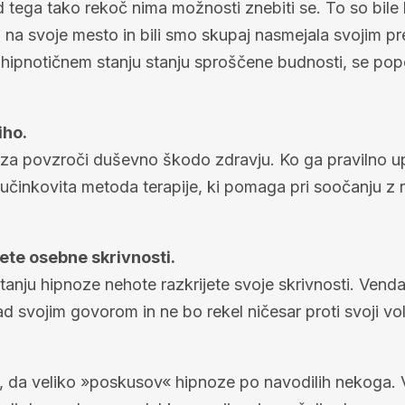
d tega tako rekoč nima možnosti znebiti se. To so bile
na svoje mesto in bili smo skupaj nasmejala svojim pre
v hipnotičnem stanju stanju sproščene budnosti, se p
iho.
noza povzroči duševno škodo zdravju. Ko ga pravilno u
n učinkovita metoda terapije, ki pomaga pri soočanju z r
jete osebne skrivnosti.
tanju hipnoze nehote razkrijete svoje skrivnosti. Vend
 svojim govorom in ne bo rekel ničesar proti svoji volj
e, da veliko »poskusov« hipnoze po navodilih nekoga. V