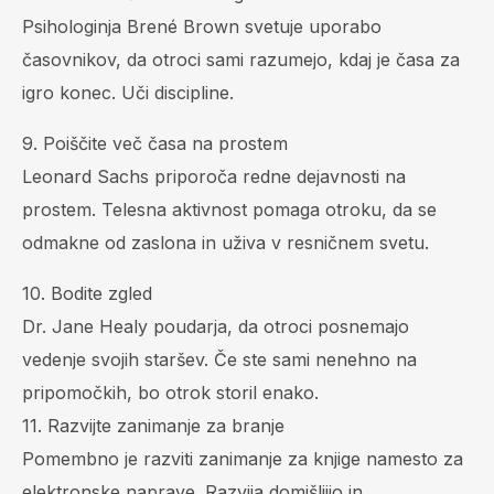
Psihologinja Brené Brown svetuje uporabo
časovnikov, da otroci sami razumejo, kdaj je časa za
igro konec. Uči discipline.
9. Poiščite več časa na prostem
Leonard Sachs priporoča redne dejavnosti na
prostem. Telesna aktivnost pomaga otroku, da se
odmakne od zaslona in uživa v resničnem svetu.
10. Bodite zgled
Dr. Jane Healy poudarja, da otroci posnemajo
vedenje svojih staršev. Če ste sami nenehno na
pripomočkih, bo otrok storil enako.
11. Razvijte zanimanje za branje
Pomembno je razviti zanimanje za knjige namesto za
elektronske naprave. Razvija domišljijo in