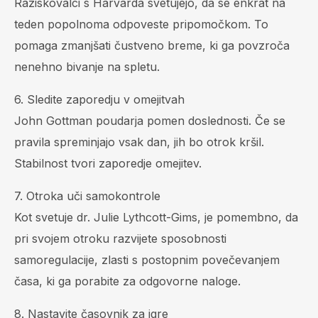
Raziskovalci s Harvarda svetujejo, da se enkrat na
teden popolnoma odpoveste pripomočkom. To
pomaga zmanjšati čustveno breme, ki ga povzroča
nenehno bivanje na spletu.
6. Sledite zaporedju v omejitvah
John Gottman poudarja pomen doslednosti. Če se
pravila spreminjajo vsak dan, jih bo otrok kršil.
Stabilnost tvori zaporedje omejitev.
7. Otroka uči samokontrole
Kot svetuje dr. Julie Lythcott-Gims, je pomembno, da
pri svojem otroku razvijete sposobnosti
samoregulacije, zlasti s postopnim povečevanjem
časa, ki ga porabite za odgovorne naloge.
8. Nastavite časovnik za igre