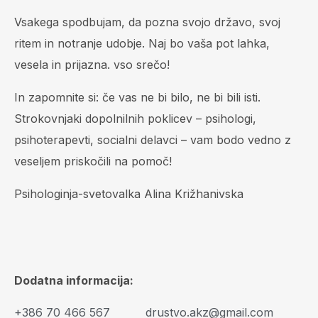
Vsakega spodbujam, da pozna svojo državo, svoj
ritem in notranje udobje. Naj bo vaša pot lahka,
vesela in prijazna. vso srečo!
In zapomnite si: če vas ne bi bilo, ne bi bili isti.
Strokovnjaki dopolnilnih poklicev – psihologi,
psihoterapevti, socialni delavci – vam bodo vedno z
veseljem priskočili na pomoč!
Psihologinja-svetovalka Alina Križhanivska
Dodatna informacija:
+386 70 466 567
drustvo.akz@gmail.com