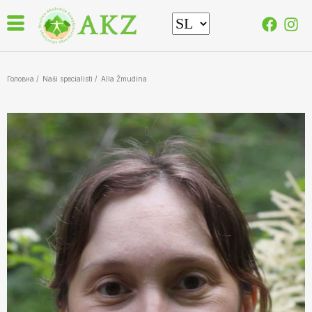
Головна /
Naši specialisti
/
Alla Žmudina