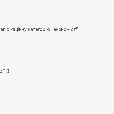
аліфікаційну категорію “економіст”
рії В