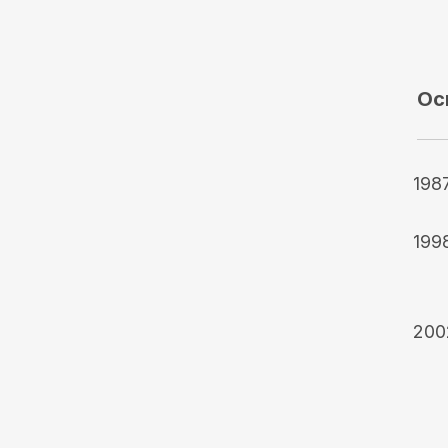
Ос
198
199
200