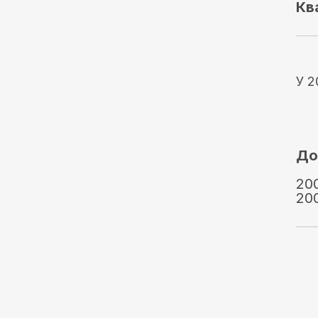
Кв
У 2
До
20
20