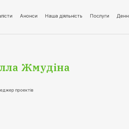
алісти
Анонси
Наша діяльність
Послуги
Денн
лла Жмудіна
еджер проектів