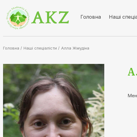
Головна
Наші спеці
Головна /
Наші спеціалісти
/
Алла Жмудiна
А
Мен