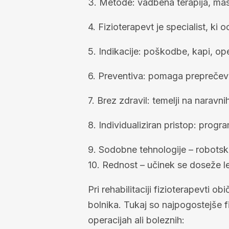
3. Metode: vadbena terapija, masa
4. Fizioterapevt je specialist, ki o
5. Indikacije: poškodbe, kapi, oper
6. Preventiva: pomaga preprečeva
7. Brez zdravil: temelji na naravnih
8. Individualiziran pristop: progra
9. Sodobne tehnologije – robotsk
10. Rednost – učinek se doseže le
Pri rehabilitaciji fizioterapevti o
bolnika. Tukaj so najpogostejše 
operacijah ali boleznih: