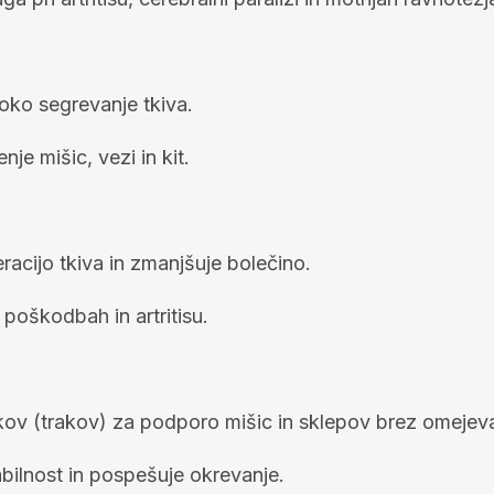
oko segrevanje tkiva.
je mišic, vezi in kit.
racijo tkiva in zmanjšuje bolečino.
 poškodbah in artritisu.
akov (trakov) za podporo mišic in sklepov brez omejeva
abilnost in pospešuje okrevanje.