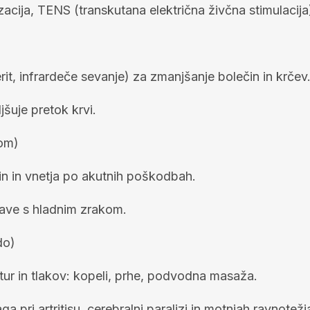
zacija, TENS (transkutana električna živčna stimulacija
rit, infrardeče sevanje) za zmanjšanje bolečin in krčev
jšuje pretok krvi.
dom)
in in vnetja po akutnih poškodbah.
prave s hladnim zrakom.
do)
tur in tlakov: kopeli, prhe, podvodna masaža.
pri artritisu, cerebralni paralizi in motnjah ravnotežj