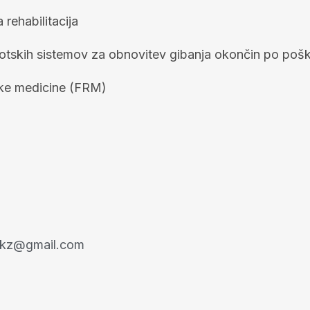
rehabilitacija
tskih sistemov za obnovitev gibanja okončin po pošk
jske medicine (FRM)
akz@gmail.com