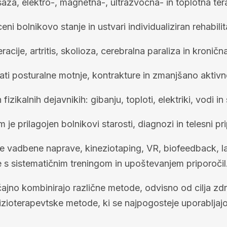
ža, elektro-, magnetna-, ultrazvočna- in toplotna tera
ceni bolnikovo stanje in ustvari individualiziran rehabilit
acije, artritis, skolioza, cerebralna paraliza in kroničn
ti posturalne motnje, kontrakture in zmanjšano aktivn
 fizikalnih dejavnikih: gibanju, toploti, elektriki, vodi in
m je prilagojen bolnikovi starosti, diagnozi in telesni pri
e vadbene naprave, kineziotaping, VR, biofeedback, la
 s sistematičnim treningom in upoštevanjem priporočil
bičajno kombinirajo različne metode, odvisno od cilja zd
fizioterapevtske metode, ki se najpogosteje uporablja