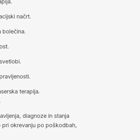
pija.
acijski načrt.
a bolečina.
ost.
 svetlobi.
pravljenosti.
serska terapija.
.
ravljenja, diagnoze in stanja
jo pri okrevanju po poškodbah,