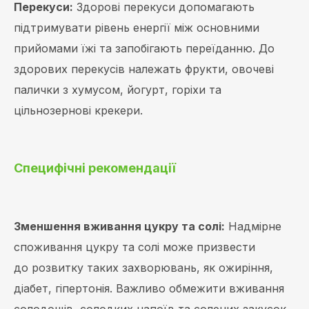
Перекуси:
Здорові перекуси допомагають
підтримувати рівень енергії між основними
прийомами їжі та запобігають переїданню. До
здорових перекусів належать фрукти, овочеві
палички з хумусом, йогурт, горіхи та
цільнозернові крекери.
Специфічні рекомендації
Зменшення вживання цукру та солі:
Надмірне
споживання цукру та солі може призвести
до розвитку таких захворювань, як ожиріння,
діабет, гіпертонія. Важливо обмежити вживання
солодощів, солодких напоїв та солених закусок.