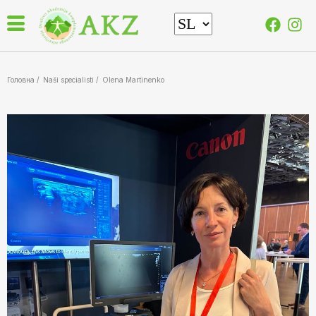
Головна /
Naši specialisti
/
Olena Martinenko