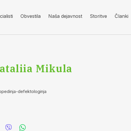
ialisti
Obvestila
Naša dejavnost
Storitve
Članki
ataliia Mikula
pedinja-defektologinja