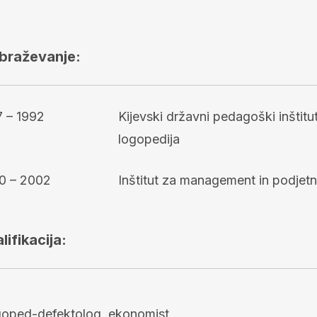
obraževanje:
7 – 1992
Kijevski državni pedagoški inšti
logopedija
0 – 2002
Inštitut za management in podjetni
lifikacija:
oped-defektolog, ekonomist