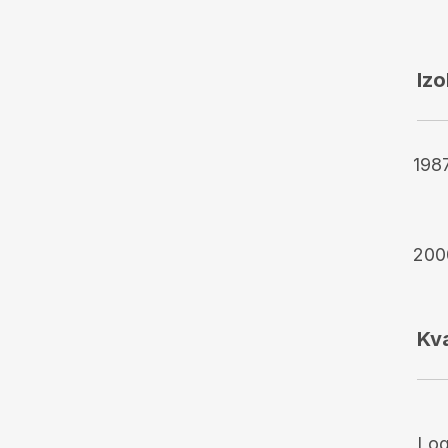
Iz
198
200
Kva
Log