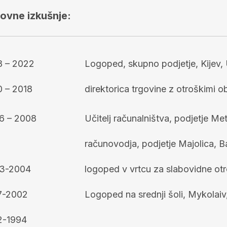
ovne izkušnje:
8 – 2022
Logoped, skupno podjetje, Kijev, 
0 – 2018
direktorica trgovine z otroškimi ob
6 – 2008
Učitelj računalništva, podjetje M
računovodja, podjetje Majolica, B
3-2004
logoped v vrtcu za slabovidne otr
7-2002
Logoped na srednji šoli, Mykolaiv
2-1994