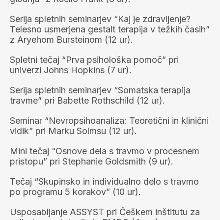
Serija spletnih seminarjev “Kaj je zdravljenje?
Telesno usmerjena gestalt terapija v težkih časih”
z Aryehom Bursteinom (12 ur).
Spletni tečaj “Prva psihološka pomoč” pri
univerzi Johns Hopkins (7 ur).
Serija spletnih seminarjev “Somatska terapija
travme” pri Babette Rothschild (12 ur).
Seminar “Nevropsihoanaliza: Teoretični in klinični
vidik” pri Marku Solmsu (12 ur).
Mini tečaj “Osnove dela s travmo v procesnem
pristopu” pri Stephanie Goldsmith (9 ur).
Tečaj “Skupinsko in individualno delo s travmo
po programu 5 korakov” (10 ur).
Usposabljanje ASSYST pri Češkem inštitutu za