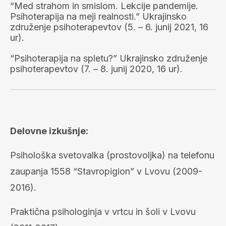
“Med strahom in smislom. Lekcije pandemije.
Psihoterapija na meji realnosti.” Ukrajinsko
združenje psihoterapevtov (5. – 6. junij 2021, 16
ur).
“Psihoterapija na spletu?” Ukrajinsko združenje
psihoterapevtov (7. – 8. junij 2020, 16 ur).
Delovne izkušnje:
Psihološka svetovalka (prostovoljka) na telefonu
zaupanja 1558 “Stavropigion” v Lvovu (2009-
2016).
Praktična psihologinja v vrtc
u
in šol
i
v Lvovu