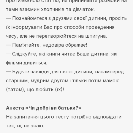
протилежною статтю, не припиняйте розмови на
теми взаємин хлопчиків та дівчаток.
— Познайомтеся з друзями своєї дитини, просіть
їх інформувати Вас про способи проведення
часу, але не перетворюйтеся на шпигуна.
— Пам’ятайте, недовіра ображає!
— Слідкуйте, які книги читає Ваша дитина, які
фільми дивиться.
— Будьте завжди для своєї дитини, насамперед
старшим, мудрим другом і тільки потім мамою
(татом), що любить (їх)!
Анкета «Чи добрі ви батьки?»
На запитання цього тесту потрібно відповідати
так, ні, не знаю.