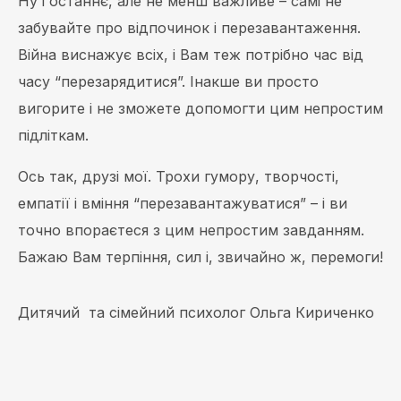
Ну і останнє, але не менш важливе – самі не
забувайте про відпочинок і перезавантаження.
Війна виснажує всіх, і Вам теж потрібно час від
часу “перезарядитися”. Інакше ви просто
вигорите і не зможете допомогти цим непростим
підліткам.
Ось так, друзі мої. Трохи гумору, творчості,
емпатії і вміння “перезавантажуватися” – і ви
точно впораєтеся з цим непростим завданням.
Бажаю Вам терпіння, сил і, звичайно ж, перемоги!
Дитячий та сімейний психолог Ольга Кириченко