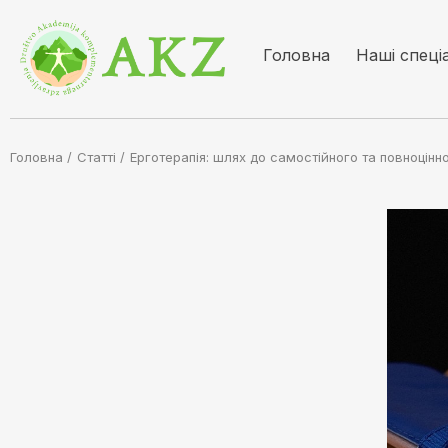
Головна
Наші спеці
Головна /
Статті
/
Ерготерапія: шлях до самостійного та повноцінн