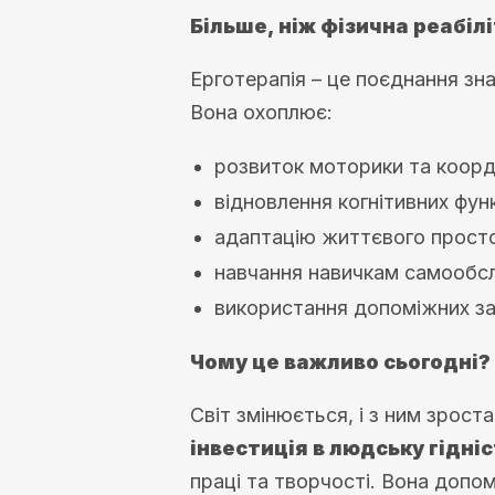
Більше, ніж фізична реабіл
Ерготерапія – це поєднання зна
Вона охоплює:
розвиток моторики та коорд
відновлення когнітивних функ
адаптацію життєвого прост
навчання навичкам самообслу
використання допоміжних за
Чому це важливо сьогодні?
Світ змінюється, і з ним зрос
інвестиція в людську гідні
праці та творчості. Вона допом