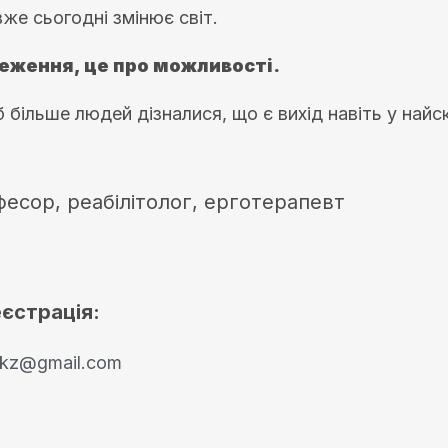
же сьогодні змінює світ.
меження, це про можливості.
 більше людей дізналися, що є вихід навіть у най
фесор, реабілітолог, ерготерапевт
еєстрація:
akz@gmail.com