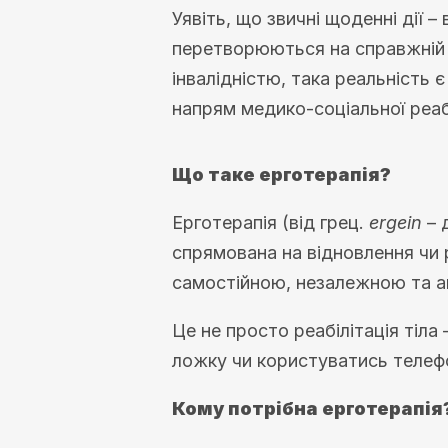
Уявіть, що звичні щоденні дії –
перетворюються на справжній ви
інвалідністю, така реальність
напрям медико-соціальної реаб
Що таке ерготерапія?
Ерготерапія (від грец.
ergein
– 
спрямована на відновлення чи 
самостійною, незалежною та ак
Це не просто реабілітація тіла
ложку чи користуватись телефо
Кому потрібна ерготерапія