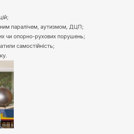
цій;
ним паралічем, аутизмом, ДЦП;
чних чи опорно-рухових порушень;
атили самостійність;
ку.