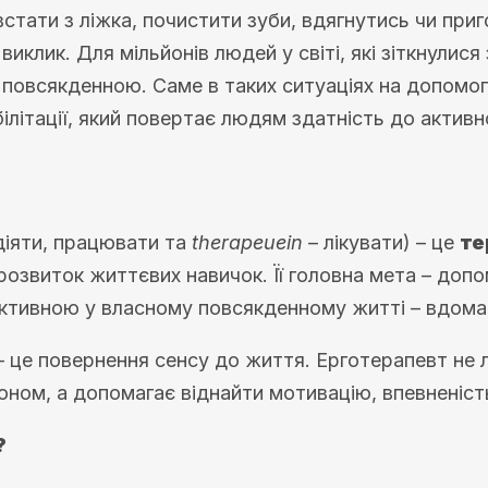
 встати з ліжка, почистити зуби, вдягнутись чи при
клик. Для мільйонів людей у світі, які зіткнулис
 є повсякденною. Саме в таких ситуаціях на допом
ілітації, який повертає людям здатність до активн
діяти, працювати та
therapeuein
– лікувати) – це
те
розвиток життєвих навичок. Її головна мета – доп
тивною у власному повсякденному житті – вдома, н
 – це повернення сенсу до життя. Ерготерапевт не 
ном, а допомагає віднайти мотивацію, впевненіст
?