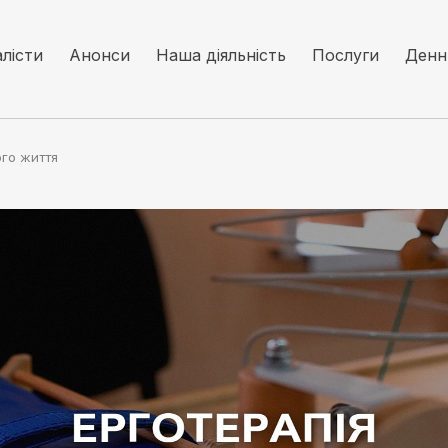
алісти
Анонси
Наша діяльність
Послуги
Денн
ого життя