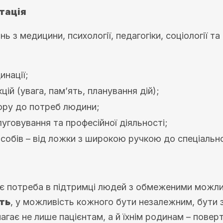
ітація
нь з медицини, психології, педагогіки, соціології т
инації;
цій (увага, пам’ять, планування дій);
ору до потреб людини;
говування та професійної діяльності;
собів – від ложки з широкою ручкою до спеціальн
тає потреба в підтримці людей з обмеженими можли
сть
, у можливість кожного бути незалежним, бути 
агає не лише пацієнтам, а й їхнім родинам – поверт