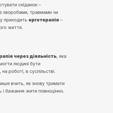
готувати сніданок –
я з хворобами, травмами чи
огу приходить
ерготерапія
–
ого життя.
рапія через діяльність
, яка
омогти людині бути
а роботі, в суспільстві.
лише вчить, як знову тримати
ь і бажання жити повноцінно.