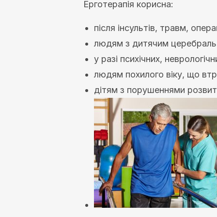
Ерготерапія корисна:
після інсультів, травм, опера
людям з дитячим церебраль
у разі психічних, неврологі
людям похилого віку, що втр
дітям з порушеннями розвит