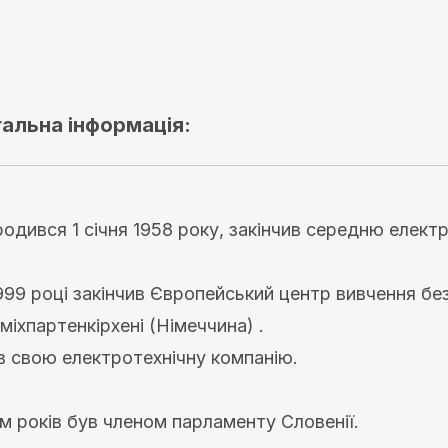
гальна інформація:
одився 1 січня 1958 року, закінчив середню елект
999 році закінчив Європейський центр вивчення бе
міхпартенкірхені (Німеччина) .
 свою електротехнічну компанію.
ім років був членом парламенту Словенії.