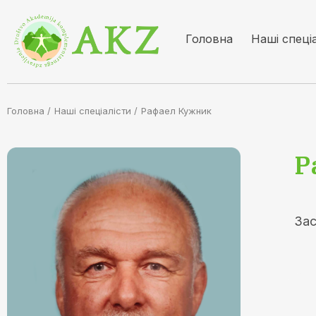
Головна
Наші спеці
Головна /
Наші спеціалісти
/
Рафаел Кужник
Р
Зас