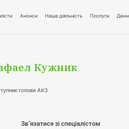
алісти
Анонси
Наша діяльність
Послуги
Денн
афаел Кужник
тупник голови АКЗ
Зв’язатися зі спеціалістом