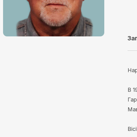
За
Нар
В 1
Гар
Мав
Віс