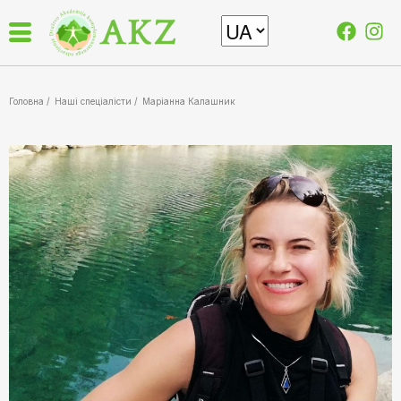
Головна /
Наші спеціалісти
/
Маріанна Калашник