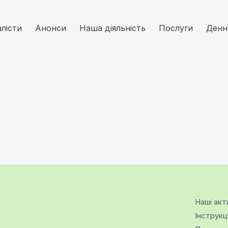
алісти
Анонси
Наша діяльність
Послуги
Денн
Наші акт
Інструкц