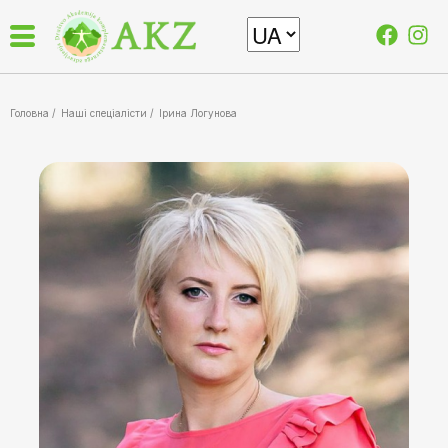
Головна /
Наші спеціалісти
/
Ірина Логунова