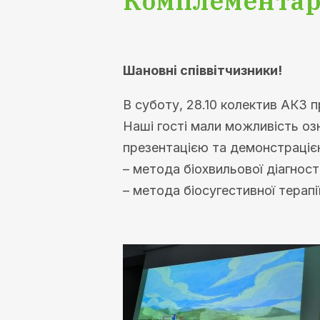
Комплементар
Шановні співвітчизники!
В суботу, 28.10 колектив АКЗ п
Наші гості мали можливість оз
презентацією та демонстрацією
– метода біохвильової діагност
– метода біосугестивної терапі