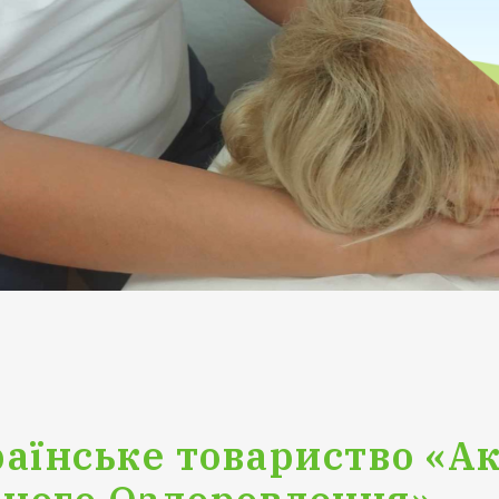
аїнське товариство «А