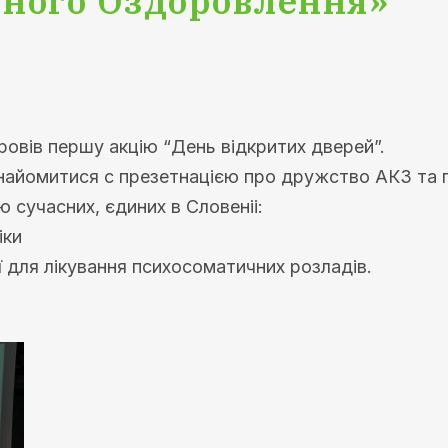
ного Оздоровлення»
ровів першу акцію “День відкритих дверей”.
найомитися с презетнацією про дружство АКЗ та по
 сучасних, єдиних в Словеніі:
іки
ї для лікування психосоматичних розладів.