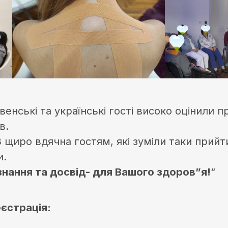
енські та українські гості високо оцінили п
в.
 щиро вдячна гостям, які зуміли таки прийт
и.
знання та досвід- для Вашого здоров”я!
“
еєстрація: