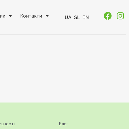
ик
Контакти
UA
SL
EN
ивності
Блог