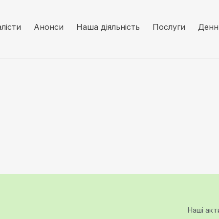
алісти
Анонси
Наша діяльність
Послуги
Денн
Наші акт